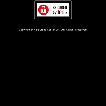
10月
12
月
Copyright © NakaCrane Center Co,. Ltd. All rights reserved.
WEB
予約
11月
5
木
WEB
予約
12月
7