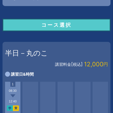
コース選択
半日－丸のこ
12,000
[
]
円
講習料金
税込
講習日&時間
1
08:30
12:40
学
実